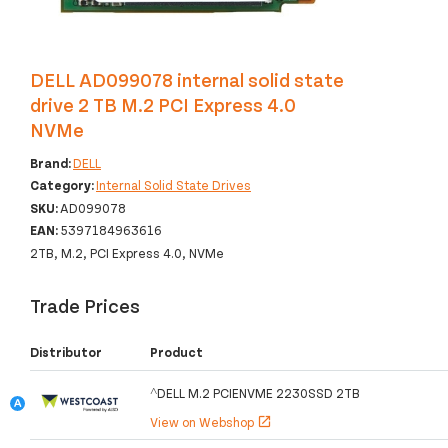
DELL AD099078 internal solid state
drive 2 TB M.2 PCI Express 4.0
NVMe
Brand:
DELL
Category:
Internal Solid State Drives
SKU:
AD099078
EAN:
5397184963616
2TB, M.2, PCI Express 4.0, NVMe
Trade Prices
Distributor
Product
^DELL M.2 PCIENVME 2230SSD 2TB
View on Webshop
open_in_new