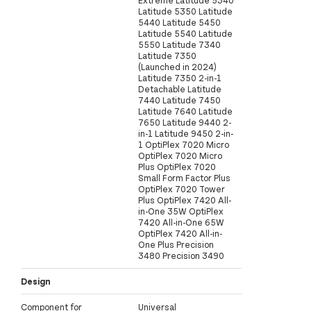
Latitude 5350 Latitude
5440 Latitude 5450
Latitude 5540 Latitude
5550 Latitude 7340
Latitude 7350
(Launched in 2024)
Latitude 7350 2-in-1
Detachable Latitude
7440 Latitude 7450
Latitude 7640 Latitude
7650 Latitude 9440 2-
in-1 Latitude 9450 2-in-
1 OptiPlex 7020 Micro
OptiPlex 7020 Micro
Plus OptiPlex 7020
Small Form Factor Plus
OptiPlex 7020 Tower
Plus OptiPlex 7420 All-
in-One 35W OptiPlex
7420 All-in-One 65W
OptiPlex 7420 All-in-
One Plus Precision
3480 Precision 3490
Design
Component for
Universal