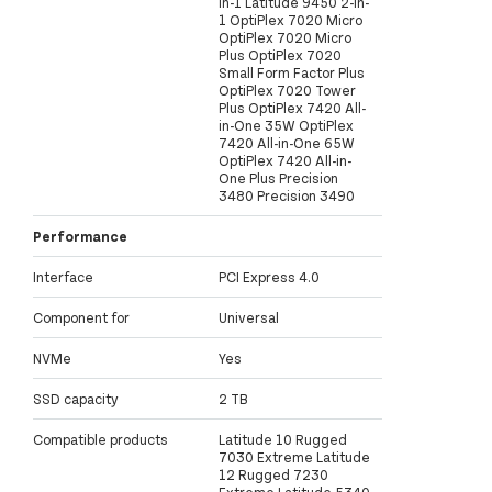
in-1 Latitude 9450 2-in-
1 OptiPlex 7020 Micro
OptiPlex 7020 Micro
Plus OptiPlex 7020
Small Form Factor Plus
OptiPlex 7020 Tower
Plus OptiPlex 7420 All-
in-One 35W OptiPlex
7420 All-in-One 65W
OptiPlex 7420 All-in-
One Plus Precision
3480 Precision 3490
Performance
Interface
PCI Express 4.0
Component for
Universal
NVMe
Yes
SSD capacity
2 TB
Compatible products
Latitude 10 Rugged
7030 Extreme Latitude
12 Rugged 7230
Extreme Latitude 5340