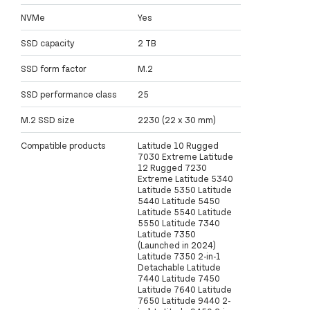
NVMe
Yes
SSD capacity
2 TB
SSD form factor
M.2
SSD performance class
25
M.2 SSD size
2230 (22 x 30 mm)
Compatible products
Latitude 10 Rugged
7030 Extreme Latitude
12 Rugged 7230
Extreme Latitude 5340
Latitude 5350 Latitude
5440 Latitude 5450
Latitude 5540 Latitude
5550 Latitude 7340
Latitude 7350
(Launched in 2024)
Latitude 7350 2-in-1
Detachable Latitude
7440 Latitude 7450
Latitude 7640 Latitude
7650 Latitude 9440 2-