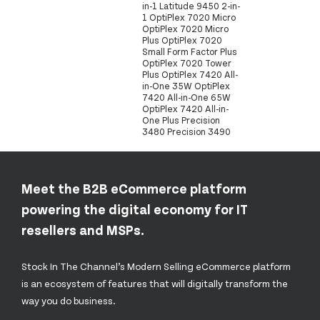
in-1 Latitude 9450 2-in-
1 OptiPlex 7020 Micro
OptiPlex 7020 Micro
Plus OptiPlex 7020
Small Form Factor Plus
OptiPlex 7020 Tower
Plus OptiPlex 7420 All-
in-One 35W OptiPlex
7420 All-in-One 65W
OptiPlex 7420 All-in-
One Plus Precision
3480 Precision 3490
Meet the B2B eCommerce platform
powering the digital economy for IT
resellers and MSPs.
Stock In The Channel’s Modern Selling eCommerce platform
is an ecosystem of features that will digitally transform the
way you do business.