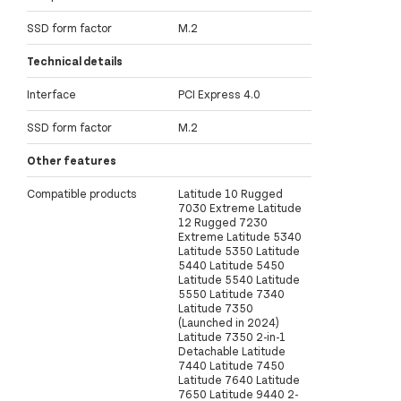
SSD form factor
M.2
Technical details
Interface
PCI Express 4.0
SSD form factor
M.2
Other features
Compatible products
Latitude 10 Rugged
7030 Extreme Latitude
12 Rugged 7230
Extreme Latitude 5340
Latitude 5350 Latitude
5440 Latitude 5450
Latitude 5540 Latitude
5550 Latitude 7340
Latitude 7350
(Launched in 2024)
Latitude 7350 2-in-1
Detachable Latitude
7440 Latitude 7450
Latitude 7640 Latitude
7650 Latitude 9440 2-