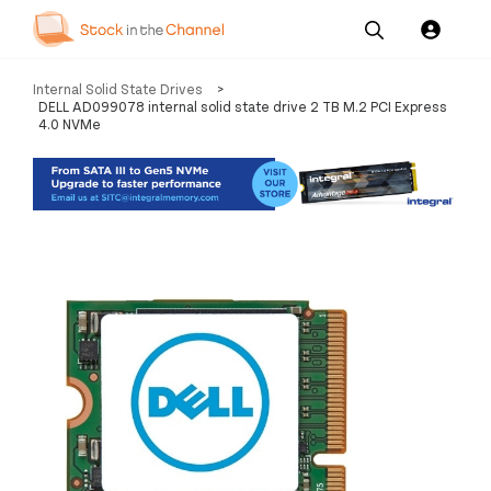
Our
Channel News and
About
Internal Solid State Drives
>
Pricing
Services
Resources
Us
DELL AD099078 internal solid state drive 2 TB M.2 PCI Express
4.0 NVMe